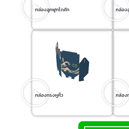
กล่องลูกฟูกไดคัท
กล่องล
กล่องทรงหูหิ้ว
กล่องท