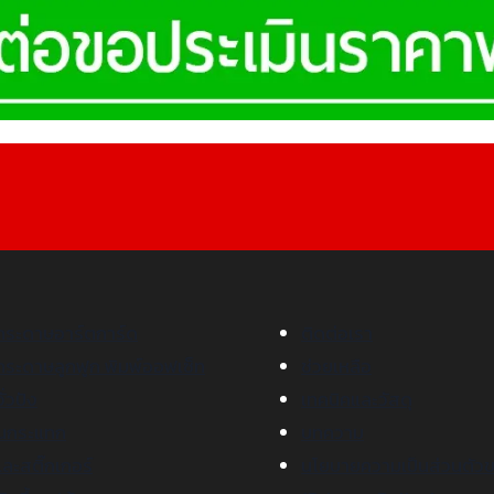
กระดาษอาร์ตการ์ด
ติดต่อเรา
กระดาษลูกฟูก พิมพ์ออฟเซ็ท
ช่วยเหลือ
ั่วปัง
เทคนิคและวัสดุ
ันกระแทก
บทความ
ละสติ๊กเกอร์
นโยบายความเป็นส่วนตัวข