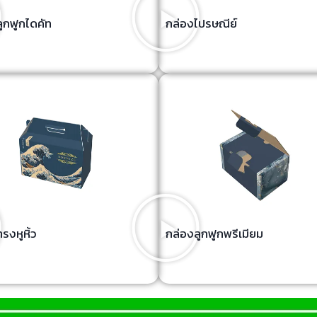
ูกฟูกไดคัท
กล่องไปรษณีย์
รงหูหิ้ว
กล่องลูกฟูกพรีเมียม