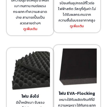
มีความนุ่ม ยืดหยุ่น น้ำหนัก
รป้องกันอุปกรณ์ที่ไวต่อ
เบา ทนทาน ทนต่อแรง
ไฟฟ้าสถิต วัสดุที่คุ้มค่า ไม่
กระแทก ทำความสะอาด
ได้รับผลกระทบจาก
ง่าย สามารถปั๊มเป็น
ความชื้นในบรรยากาศสูง
ลวดลายต่างๆ
ดูเพิ่มเติม
ดูเพิ่มเติม
โฟม EVA-Flocking
โฟม ลังไข่
เหมาะใช้กับผลิตภัณฑ์ที่มี
มีน้ำหนักเบา รับแรง
ความหรูหรา ใช้กันกระแทก