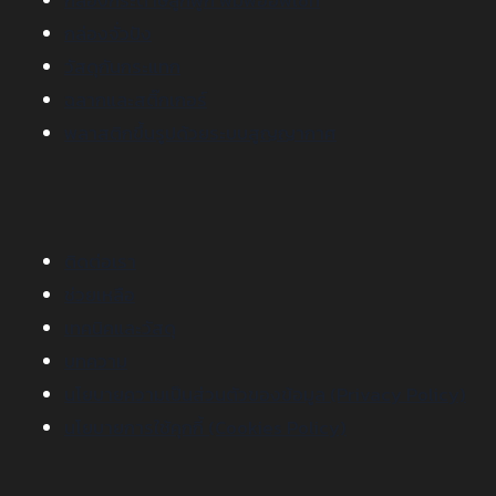
กล่องกระดาษลูกฟูก พิมพ์ออฟเซ็ท
กล่องจั่วปัง
วัสดุกันกระแทก
ฉลากและสติ๊กเกอร์
พลาสติกขึ้นรูปด้วยระบบสูญญากาศ
ติดต่อเรา
ช่วยเหลือ
เทคนิคและวัสดุ
บทความ
นโยบายความเป็นส่วนตัวของข้อมูล (Privacy Policy)
นโยบายการใช้คุกกี้ (Cookies Policy)