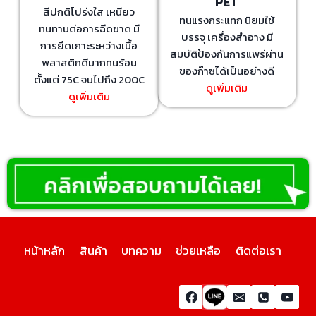
PET
สีปกติโปร่งใส เหนียว
ทนแรงกระแทก นิยมใช้
ทนทานต่อการฉีดขาด มี
บรรจุ เครื่องสำอาง มี
การยึดเกาะระหว่างเนื้อ
สมบัติป้องกันการแพร่ผ่าน
พลาสติกดีมากทนร้อน
ของก๊าซได้เป็นอย่างดี
ตั้งแต่ 75C จนไปถึง 200C
ดูเพิ่มเติม
ดูเพิ่มเติม
หน้าหลัก
สินค้า
บทความ
ช่วยเหลือ
ติดต่อเรา