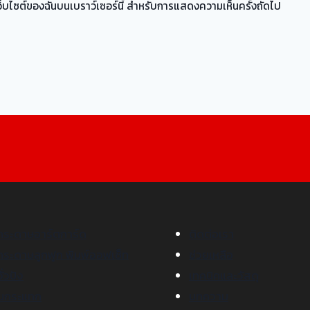
่อเว็บไซต์ของฉันบนเบราว์เซอร์นี้ สำหรับการแสดงความเห็นครั้งถัดไป
กระดาษอาร์ตการ์ด
ติดต่อเรา
กระดาษลูกฟูก พิมพ์ออฟเซ็ท
ช่วยเหลือ
ั่วปัง
เทคนิคและวัสดุ
ันกระแทก
บทความ