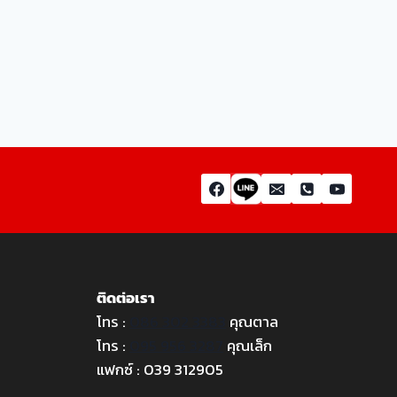
ติดต่อเรา
โทร :
086 302 3383
คุณตาล
โทร :
095 956 3287
คุณเล็ก
แฟกซ์ : 039 312905