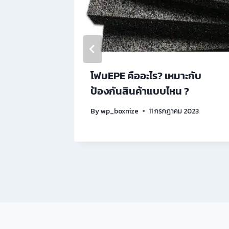
กับ
โฟมEPE คืออะไร? เหมาะกับ
?
ป้องกันสินค้าแบบไหน ?
2023
By
wp_boxnize
11 กรกฎาคม 2023