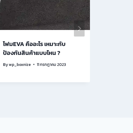
โฟมEVA คืออะไร เหมาะกับ
กระดาษพร
ป้องกันสินค้าแบบไหน ?
สำหรับง
คุณภาพ
By
wp_boxnize
11 กรกฎาคม 2023
By
wp_boxn